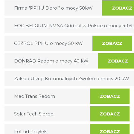
Firma "PPHU Derol" o mocy 50kW
ZOBACZ
EOC BELGIUM NV SA Oddział w Polsce o mocy 49,6
CEZPOL PPHU o mocy 50 kW
ZOBACZ
DONRAD Radom o mocy 40 kW
ZOBACZ
Zakład Usług Komunalnych Zwoleń o mocy 20 kW
Mac Trans Radom
ZOBACZ
Solar Tech Sierpc
ZOBACZ
Folrud Przyłęk
ZOBACZ