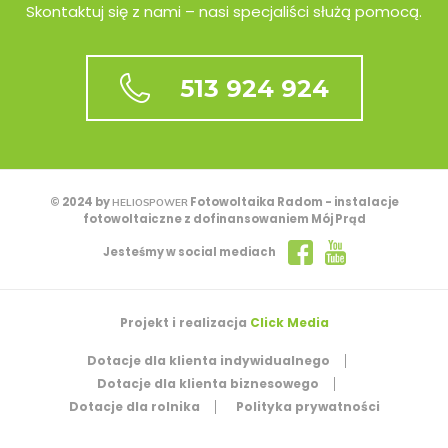
Skontaktuj się z nami – nasi specjaliści służą pomocą.
513 924 924
© 2024 by
Fotowoltaika Radom - instalacje
HELIOSPOWER
fotowoltaiczne z dofinansowaniem Mój Prąd
Jesteśmy w social mediach
Projekt i realizacja
Click Media
Dotacje dla klienta indywidualnego
Dotacje dla klienta biznesowego
Dotacje dla rolnika
Polityka prywatności