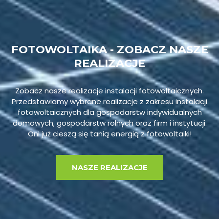
FOTOWOLTAIKA - ZOBACZ NASZE
REALIZACJE
Zobacz nasze realizacje instalacji fotowoltaicznych.
Przedstawiamy wybrane realizacje z zakresu instalacji
fotowoltaicznych dla gospodarstw indywidualnych
domowych, gospodarstw rolnych oraz firm i instytucji.
Oni już cieszą się tanią energią z fotowoltaiki!
NASZE REALIZACJE