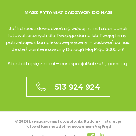
MASZ PYTANIA? ZADZWOŃ DO NAS!
Jeśli chcesz dowiedzieć się więcej nt instalacji paneli
fotowoltaicznych dla Twojego domu lub Twojej firmy i
potrzebujesz kompleksowej wyceny –
.
zadzwoń do nas
Jesteś zainteresowany Dotacją Mój Prąd 3000 zł?
Skontaktuj się z nami – nasi specjaliści służą pomocą.
513 924 924
© 2024 by
Fotowoltaika Radom - instalacje
HELIOSPOWER
fotowoltaiczne z dofinansowaniem Mój Prąd