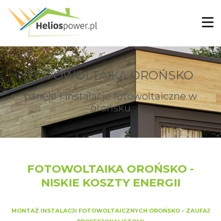
FOTOWOLTAIKA OROŃSKO
panele i instalacje fotowoltaiczne w
orońsku
FOTOWOLTAIKA OROŃSKO -
NISKIE KOSZTY ENERGII
MONTAŻ INSTALACJI FOTOWOLTAICZNYCH OROŃSKO – ZAUFAJ