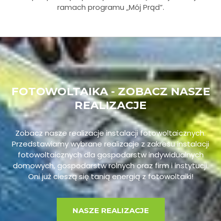
ramach programu „Mój Prąd”.
FOTOWOLTAIKA - ZOBACZ NASZE
REALIZACJE
Zobacz nasze realizacje instalacji fotowoltaicznych.
Przedstawiamy wybrane realizacje z zakresu instalacji
fotowoltaicznych dla gospodarstw indywidualnych
domowych, gospodarstw rolnych oraz firm i instytucji.
Oni już cieszą się tanią energią z fotowoltaiki!
NASZE REALIZACJE