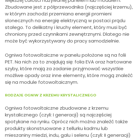
większej całości nazywanej panelem lub modułem.
Zbudowane jest z półprzewodnika (najczęściej krzemu),
w którym zachodzi przemiana energii promieni
słonecznych na energię elektryczną w postaci prądu
stałego. To delikatny i kruchy element, który musi być
chroniony przed czynnikami zewnętrznymi. Dlatego nie
może być wykorzystywany do pracy samodzielnie.
Ogniwa fotowoltaiczne w panelu położone są na folii
PET. Na nich za to znajdują się: folia EVA oraz hartowane
szyby, które mają za zadanie przyjmować wszystkie
możliwe opady oraz inne elementy, które mogą znaleźć
się na module fotowoltaicznym.
RODZAJE OGNIW Z KRZEMU KRYSTALICZNEGO
Ogniwa fotowoltaiczne zbudowane z krzemu
krystalicznego (czyli: I generacji) są najczęściej
spotykane na rynku. Oprócz nich można znaleźć także
produkty skonstruowane z tellurku kadmu lub
mieszaniny miedzi, indu, galu i selenu (czyli: II generacji)