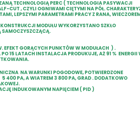
ZANĄ TECHNOLOGIĄ PERC ( TECHNOLOGIA PASYWACJI
ALF-CUT , CZYLI OGNIWAMI CIĘTYMI NA PÓŁ. CHARAKTER
TAMI, LEPSZYMI PARAMETRAMI PRACY Z RANA, WIECZOREM
EJ KONSTRUKCJI MODUŁU WYKORZYSTANO SZKŁO
Ą SAMOCZYSZCZĄCĄ.
W. EFEKT GORĄCYCH PUNKTÓW W MODUŁACH ) .
PO 15 LATACH INSTALACJA PRODUKUJE, AŻ 91 % ENERGII
YTKOWANIA.
NICZNA NA WARUNKI POGODOWE, POTWIERDZONE
 5 400 PA, A WIATREM 3 800 PA, GRAD . DODATKOWO
AKOWEJ.
JĘ INDUKOWANYM NAPIĘCIEM ( PID )