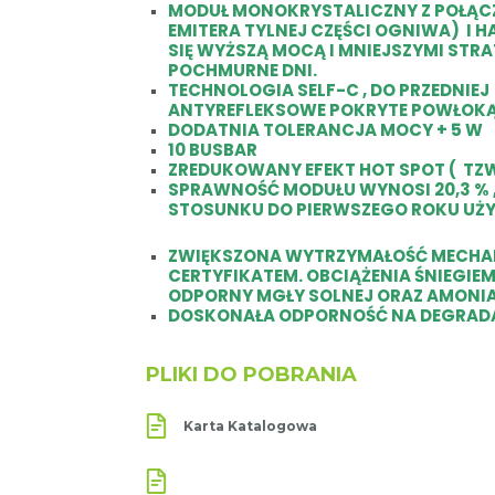
MODUŁ MONOKRYSTALICZNY Z POŁĄC
EMITERA TYLNEJ CZĘŚCI OGNIWA) I H
SIĘ WYŻSZĄ MOCĄ I MNIEJSZYMI STRA
POCHMURNE DNI.
TECHNOLOGIA SELF-C , DO PRZEDNI
ANTYREFLEKSOWE POKRYTE POWŁOK
DODATNIA TOLERANCJA MOCY + 5 W
10 BUSBAR
ZREDUKOWANY EFEKT HOT SPOT ( TZ
SPRAWNOŚĆ MODUŁU WYNOSI 20,3 % , 
STOSUNKU DO PIERWSZEGO ROKU UŻ
ZWIĘKSZONA WYTRZYMAŁOŚĆ MECHA
CERTYFIKATEM. OBCIĄŻENIA ŚNIEGIEM
ODPORNY MGŁY SOLNEJ ORAZ AMONI
DOSKONAŁA ODPORNOŚĆ NA DEGRADAC
PLIKI DO POBRANIA
Karta Katalogowa