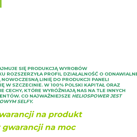
ZAJMUJE SIĘ PRODUKCJĄ WYROBÓW
KU ROZSZERZYŁA PROFIL DZIAŁALNOŚĆ O ODNAWIALN
Ą NOWOCZESNĄ LINIĘ DO PRODUKCJI PANELI
Ę W SZCZECINIE. W 100% POLSKI KAPITAŁ ORAZ
E CECHY, KTÓRE WYRÓŻNIAJĄ NAS NA TLE INNYCH
CENTÓW. CO NAJWAŻNIEJSZE
HELIOSPOWER JEST
OWYM SELFY.
gwarancji na produkt
t gwarancji na moc