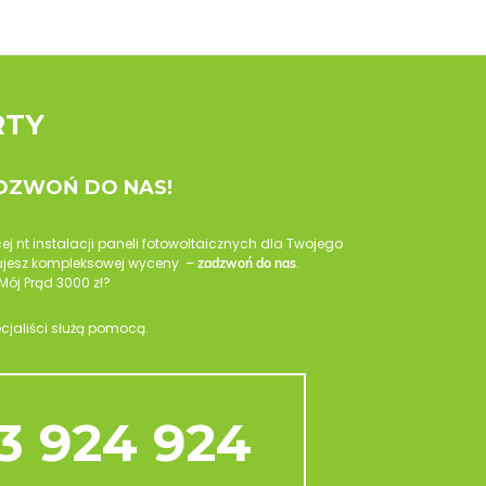
RTY
ADZWOŃ DO NAS!
cej nt instalacji paneli fotowoltaicznych dla Twojego
ebujesz kompleksowej wyceny –
.
zadzwoń do nas
Mój Prąd 3000 zł?
ecjaliści służą pomocą.
3 924 924