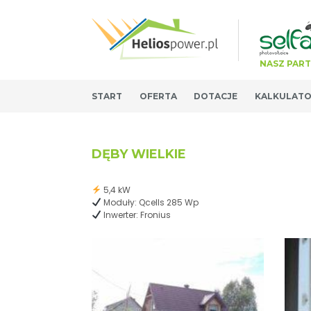
NASZ PAR
START
OFERTA
DOTACJE
KALKULAT
DĘBY WIELKIE
5,4 kW
Moduły: Qcells 285 Wp
Inwerter: Fronius