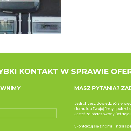
YBKI KONTAKT W SPRAWIE OFE
OWNIMY
MASZ PYTANIA? Z
Jeśli chcesz dowiedzieć się wię
domu lub Twojej firmy i potrz
Jesteś zainteresowany Dotacją 
Skontaktuj się z nami – nasi sp