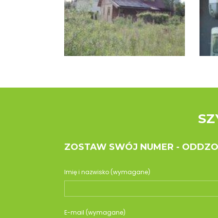
SZ
ZOSTAW SWÓJ NUMER - ODDZ
Imię i nazwisko (wymagane)
E-mail (wymagane)