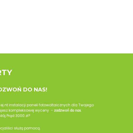
RTY
ADZWOŃ DO NAS!
cej nt instalacji paneli fotowoltaicznych dla Twojego
ebujesz kompleksowej wyceny –
.
zadzwoń do nas
Mój Prąd 3000 zł?
ecjaliści służą pomocą.