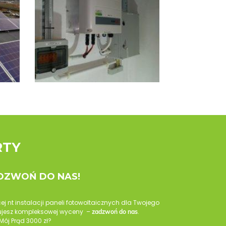
RTY
ADZWOŃ DO NAS!
cej nt instalacji paneli fotowoltaicznych dla Twojego
ebujesz kompleksowej wyceny –
.
zadzwoń do nas
Mój Prąd 3000 zł?