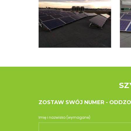
SZ
ZOSTAW SWÓJ NUMER - ODDZ
Imię i nazwisko (wymagane)