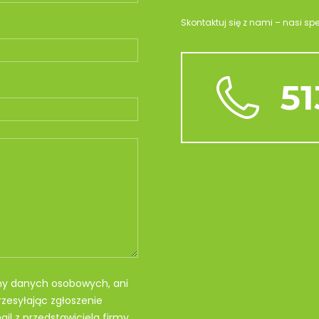
Skontaktuj się z nami – nasi sp
51
my danych osobowych, ani
zesyłając zgłoszenie
il z przedstawiciela firmy.