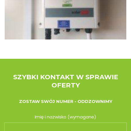
SZYBKI KONTAKT W SPRAWIE
OFERTY
ZOSTAW SWÓJ NUMER - ODDZOWNIMY
Imię i nazwisko (wymagane)