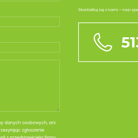
Skontaktuj się z nami – nasi sp
51
my danych osobowych, ani
zesyłając zgłoszenie
il z przedstawiciela firmy.