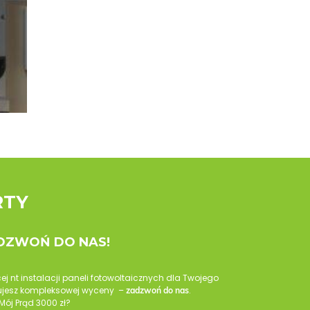
RTY
ADZWOŃ DO NAS!
cej nt instalacji paneli fotowoltaicznych dla Twojego
ebujesz kompleksowej wyceny –
.
zadzwoń do nas
Mój Prąd 3000 zł?