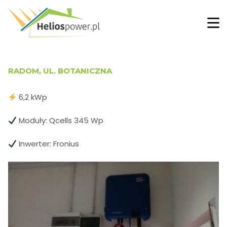
RADOM, UL. BOTANICZNA
6,2 kWp
Moduły: Qcells 345 Wp
Inwerter: Fronius