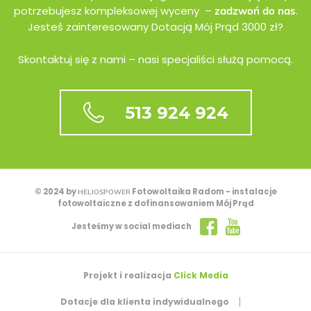
potrzebujesz kompleksowej wyceny –
.
zadzwoń do nas
Jesteś zainteresowany Dotacją Mój Prąd 3000 zł?
Skontaktuj się z nami – nasi specjaliści służą pomocą.
513 924 924
© 2024 by
Fotowoltaika Radom - instalacje
HELIOSPOWER
fotowoltaiczne z dofinansowaniem Mój Prąd
Jesteśmy w social mediach
Projekt i realizacja
Click Media
Dotacje dla klienta indywidualnego