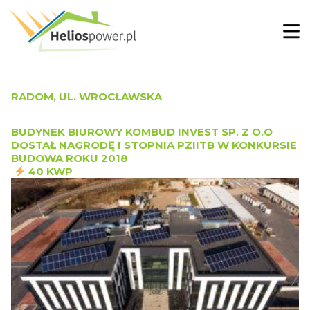
RADOM, UL. WROCŁAWSKA
BUDYNEK BIUROWY KOMBUD INVEST SP. Z O.O
DOSTAŁ NAGRODĘ I STOPNIA PZIITB W KONKURSIE
BUDOWA ROKU 2018
40 KWP