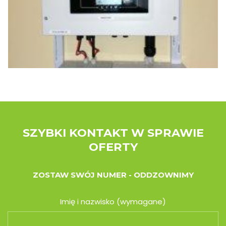
SZYBKI KONTAKT W SPRAWIE
OFERTY
ZOSTAW SWÓJ NUMER - ODDZOWNIMY
Imię i nazwisko (wymagane)