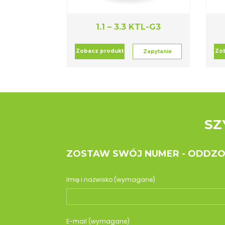
1.1 – 3.3 KTL-G3
Zobacz produkt
Zo
Zapytanie
SZ
ZOSTAW SWÓJ NUMER - ODDZ
Imię i nazwisko (wymagane)
E-mail (wymagane)