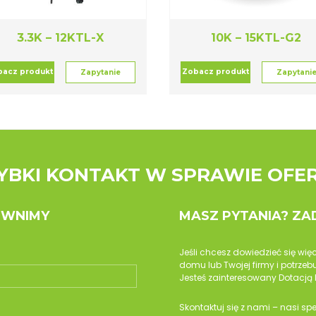
3.3K – 12KTL-X
10K – 15KTL-G2
bacz produkt
Zobacz produkt
Zapytanie
Zapytani
YBKI KONTAKT W SPRAWIE OFE
OWNIMY
MASZ PYTANIA? Z
Jeśli chcesz dowiedzieć się wię
domu lub Twojej firmy i potrz
Jesteś zainteresowany Dotacją 
Skontaktuj się z nami – nasi sp