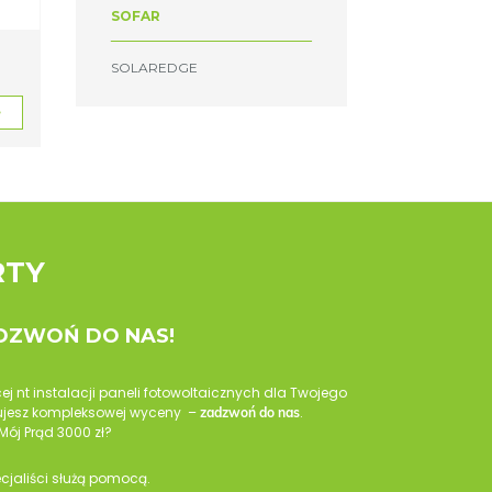
SOFAR
SOLAREDGE
e
RTY
ADZWOŃ DO NAS!
cej nt instalacji paneli fotowoltaicznych dla Twojego
ebujesz kompleksowej wyceny –
.
zadzwoń do nas
Mój Prąd 3000 zł?
ecjaliści służą pomocą.